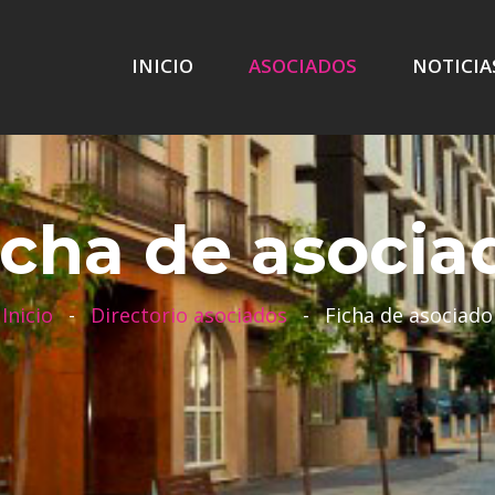
INICIO
ASOCIADOS
NOTICIA
icha de asocia
Inicio
-
Directorio asociados
-
Ficha de asociado