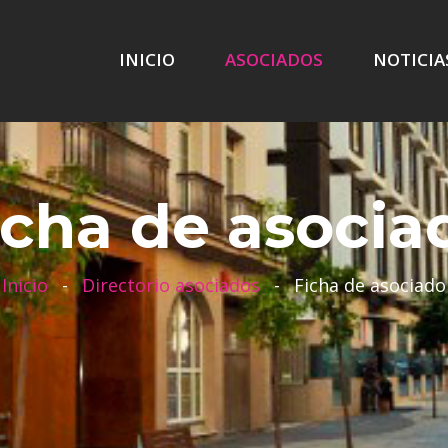
INICIO
ASOCIADOS
NOTICIA
icha de asocia
Inicio
-
Directorio asociados
-
Ficha de asociado